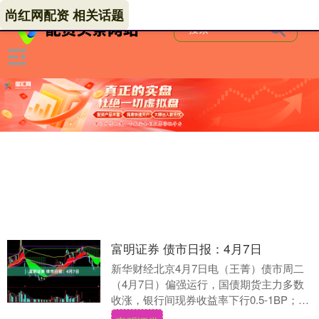
尚红网配资 相关话题
富明证券 债市日报：4月7日
新华财经北京4月7日电（王菁）债市周二
（4月7日）偏强运行，国债期货主力多数
收涨，银行间现券收益率下行0.5-1BP；公
开市场单日净回笼3015亿元，月初短端