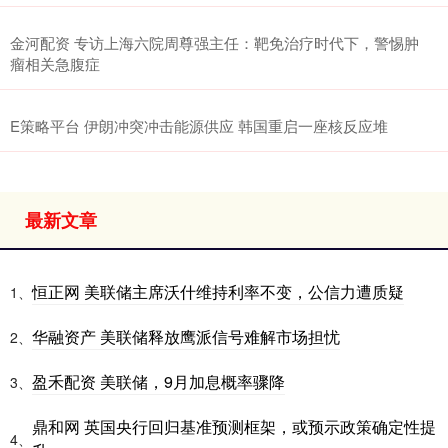
金河配资 专访上海六院周尊强主任：靶免治疗时代下，警惕肿
瘤相关急腹症
E策略平台 伊朗冲突冲击能源供应 韩国重启一座核反应堆
最新文章
恒正网 美联储主席沃什维持利率不变，公信力遭质疑
1、
华融资产 美联储释放鹰派信号难解市场担忧
2、
盈禾配资 美联储，9月加息概率骤降
3、
鼎和网 英国央行回归基准预测框架，或预示政策确定性提
4、