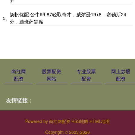
升
扬帆优配 公牛99-87轻取奇才，威尔逊19+8，塞勒斯24
5、
分，迪班萨缺席
尚红网
股票配资
专业股票
网上炒股
配资
网站
配资
配资
友情链接：
Powered by
尚红网配资
RSS地图
HTML地图
Copyright
© 2023-2026