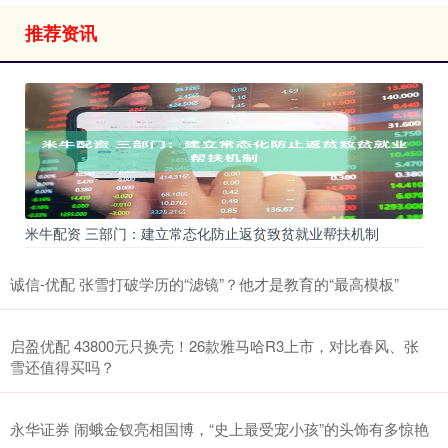
推荐资讯
米牛配资 三部门：建立常态化防止返贫致贫就业帮扶机制
诚信-优配 张雪打破学历的“滤镜”？他才是教育的“最高模板”
启盈优配 43800元只换壳！26款雅马哈R3上市，对比春风、张
雪还值得买吗？
永华证券 闹蛾金钗亮相国博，“史上最受宠小孩”的头饰有多惊艳