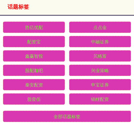
话题标签
胜亿优配
点点金
配资宝
中融证券
鑫赢智投
贝格富
股配咖吧
兴业策略
秦安配资
申宝证券
股壹佰
锦鲤配资
全部话题标签