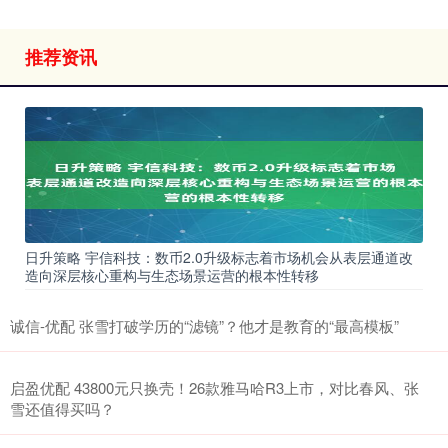
推荐资讯
日升策略 宇信科技：数币2.0升级标志着市场机会从表层通道改
造向深层核心重构与生态场景运营的根本性转移
诚信-优配 张雪打破学历的“滤镜”？他才是教育的“最高模板”
启盈优配 43800元只换壳！26款雅马哈R3上市，对比春风、张
雪还值得买吗？