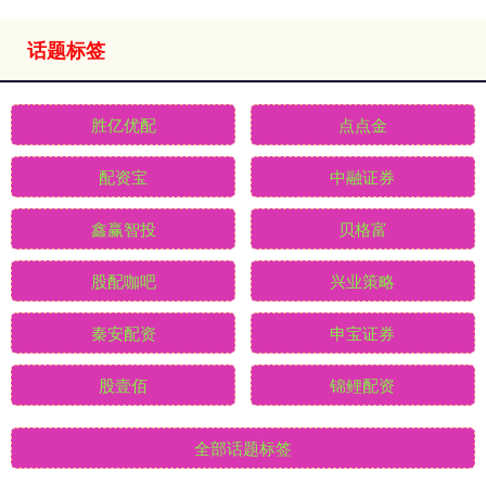
话题标签
胜亿优配
点点金
配资宝
中融证券
鑫赢智投
贝格富
股配咖吧
兴业策略
秦安配资
申宝证券
股壹佰
锦鲤配资
全部话题标签