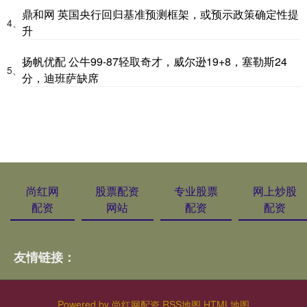
鼎和网 英国央行回归基准预测框架，或预示政策确定性提
4、
升
扬帆优配 公牛99-87轻取奇才，威尔逊19+8，塞勒斯24
5、
分，迪班萨缺席
尚红网
股票配资
专业股票
网上炒股
配资
网站
配资
配资
友情链接：
Powered by
尚红网配资
RSS地图
HTML地图