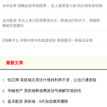
永华证券 闹蛾金钗亮相国博，“史上最受宠小孩”的头饰有多惊艳
金河配资 专访上海六院周尊强主任：靶免治疗时代下，警惕肿
瘤相关急腹症
E策略平台 伊朗冲突冲击能源供应 韩国重启一座核反应堆
最新文章
恒正网 美联储主席沃什维持利率不变，公信力遭质疑
1、
华融资产 美联储释放鹰派信号难解市场担忧
2、
盈禾配资 美联储，9月加息概率骤降
3、