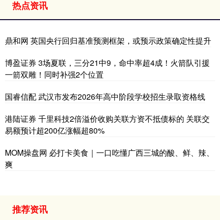
热点资讯
鼎和网 英国央行回归基准预测框架，或预示政策确定性提升
博盈证券 3场夏联，三分21中9，命中率超4成！火箭队引援
一箭双雕！同时补强2个位置
国睿信配 武汉市发布2026年高中阶段学校招生录取资格线
港陆证券 千里科技2倍溢价收购关联方资不抵债标的 关联交
易额预计超200亿涨幅超80%
MOM操盘网 必打卡美食｜一口吃懂广西三城的酸、鲜、辣、
爽
推荐资讯