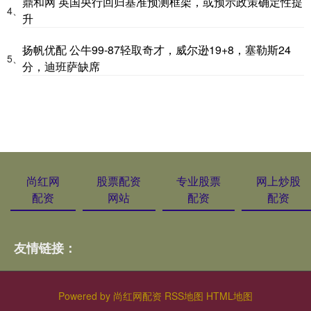
鼎和网 英国央行回归基准预测框架，或预示政策确定性提
4、
升
扬帆优配 公牛99-87轻取奇才，威尔逊19+8，塞勒斯24
5、
分，迪班萨缺席
尚红网
股票配资
专业股票
网上炒股
配资
网站
配资
配资
友情链接：
Powered by
尚红网配资
RSS地图
HTML地图