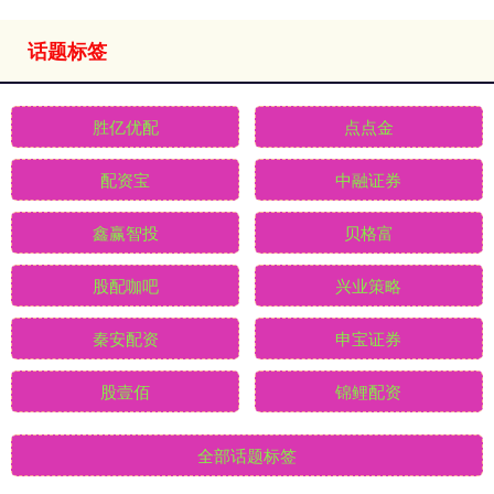
话题标签
胜亿优配
点点金
配资宝
中融证券
鑫赢智投
贝格富
股配咖吧
兴业策略
秦安配资
申宝证券
股壹佰
锦鲤配资
全部话题标签