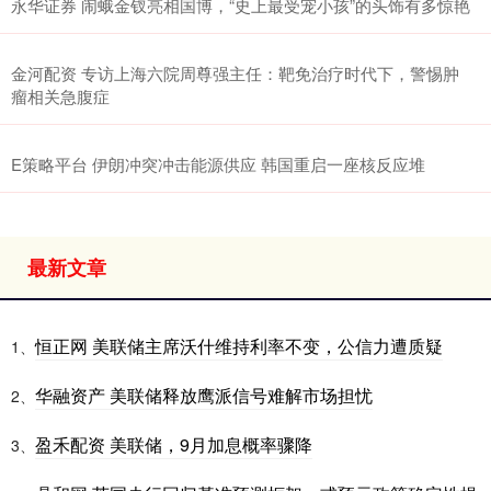
永华证券 闹蛾金钗亮相国博，“史上最受宠小孩”的头饰有多惊艳
金河配资 专访上海六院周尊强主任：靶免治疗时代下，警惕肿
瘤相关急腹症
E策略平台 伊朗冲突冲击能源供应 韩国重启一座核反应堆
最新文章
恒正网 美联储主席沃什维持利率不变，公信力遭质疑
1、
华融资产 美联储释放鹰派信号难解市场担忧
2、
盈禾配资 美联储，9月加息概率骤降
3、