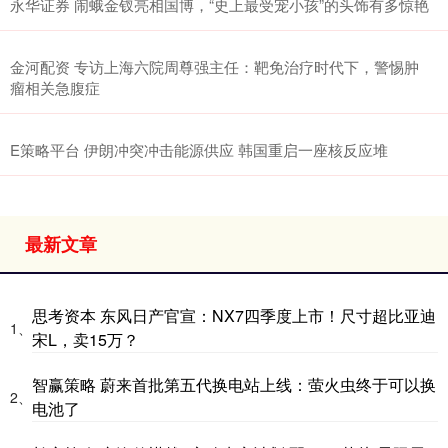
永华证券 闹蛾金钗亮相国博，“史上最受宠小孩”的头饰有多惊艳
金河配资 专访上海六院周尊强主任：靶免治疗时代下，警惕肿
瘤相关急腹症
E策略平台 伊朗冲突冲击能源供应 韩国重启一座核反应堆
最新文章
思考资本 东风日产官宣：NX7四季度上市！尺寸超比亚迪
1、
宋L，卖15万？
智赢策略 蔚来首批第五代换电站上线：萤火虫终于可以换
2、
电池了