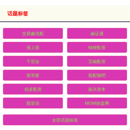
话题标签
交易鑫优配
融证通
涨上策
锦鲤配资
千层金
宝融配资
股管家
股配咖吧
炫多配资
振兴资本
股壹佰
MOM操盘网
全部话题标签