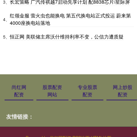
长宏策略 广汽传祺越7启动先享计划 配8838芯片/星际屏
3、
红领金服 萤火虫也能换电 第五代换电站正式投运 蔚来第
4、
4000座换电站落地
恒正网 美联储主席沃什维持利率不变，公信力遭质疑
5、
尚红网
股票配资
专业股票
网上炒股
配资
网站
配资
配资
友情链接：