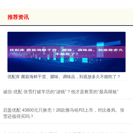
推荐资讯
优配库 菌菇海鲜干货、腊味、调味品，到底放多久不能吃了？
诚信-优配 张雪打破学历的“滤镜”？他才是教育的“最高模板”
启盈优配 43800元只换壳！26款雅马哈R3上市，对比春风、张
雪还值得买吗？