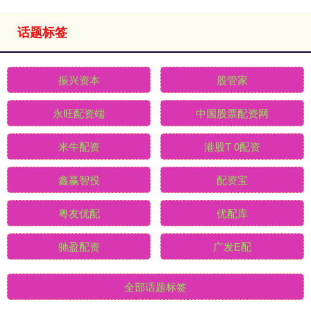
话题标签
振兴资本
股管家
永旺配资端
中国股票配资网
米牛配资
港股T 0配资
鑫赢智投
配资宝
粤友优配
优配库
驰盈配资
广发E配
全部话题标签