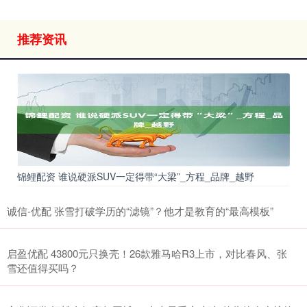
推荐资讯
锦鲤配资 谁说硬派SUV一定得带“大梁”_方程_品牌_越野
诚信-优配 张雪打破学历的“滤镜”？他才是教育的“最高模板”
启盈优配 43800元只换壳！26款雅马哈R3上市，对比春风、张
雪还值得买吗？