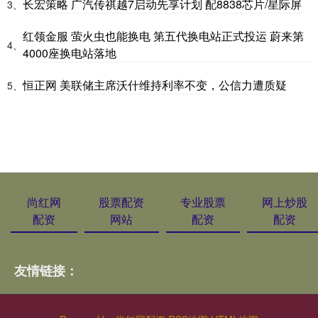
长宏策略 广汽传祺越7启动先享计划 配8838芯片/星际屏
3、
红领金服 萤火虫也能换电 第五代换电站正式投运 蔚来第
4、
4000座换电站落地
恒正网 美联储主席沃什维持利率不变，公信力遭质疑
5、
尚红网
股票配资
专业股票
网上炒股
配资
网站
配资
配资
友情链接：