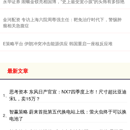
永华证券 闹蛾金钗亮相国博，“史上最受宠小孩”的头饰有多惊艳
金河配资 专访上海六院周尊强主任：靶免治疗时代下，警惕肿
瘤相关急腹症
E策略平台 伊朗冲突冲击能源供应 韩国重启一座核反应堆
最新文章
思考资本 东风日产官宣：NX7四季度上市！尺寸超比亚迪
1、
宋L，卖15万？
智赢策略 蔚来首批第五代换电站上线：萤火虫终于可以换
2、
电池了