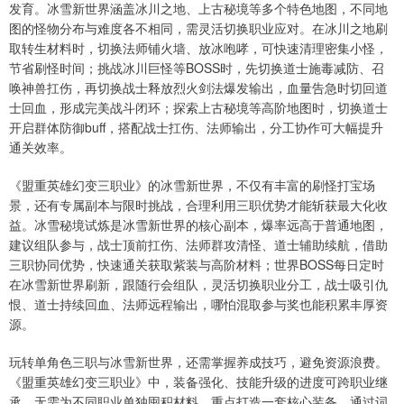
发育。冰雪新世界涵盖冰川之地、上古秘境等多个特色地图，不同地
图的怪物分布与难度各不相同，需灵活切换职业应对。在冰川之地刷
取转生材料时，切换法师铺火墙、放冰咆哮，可快速清理密集小怪，
节省刷怪时间；挑战冰川巨怪等BOSS时，先切换道士施毒减防、召
唤神兽扛伤，再切换战士释放烈火剑法爆发输出，血量告急时切回道
士回血，形成完美战斗闭环；探索上古秘境等高阶地图时，切换道士
开启群体防御buff，搭配战士扛伤、法师输出，分工协作可大幅提升
通关效率。
《盟重英雄幻变三职业》的冰雪新世界，不仅有丰富的刷怪打宝场
景，还有专属副本与限时挑战，合理利用三职优势才能斩获最大化收
益。冰雪秘境试炼是冰雪新世界的核心副本，爆率远高于普通地图，
建议组队参与，战士顶前扛伤、法师群攻清怪、道士辅助续航，借助
三职协同优势，快速通关获取紫装与高阶材料；世界BOSS每日定时
在冰雪新世界刷新，跟随行会组队，灵活切换职业分工，战士吸引仇
恨、道士持续回血、法师远程输出，哪怕混取参与奖也能积累丰厚资
源。
玩转单角色三职与冰雪新世界，还需掌握养成技巧，避免资源浪费。
《盟重英雄幻变三职业》中，装备强化、技能升级的进度可跨职业继
承，无需为不同职业单独囤积材料，重点打造一套核心装备，通过词