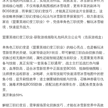
冰天雪地的玛法疆土上，实现灵活作战、高效发育。冰雪新世界作为
游戏核心地图，不仅有极具氛围感的冰雪场景，更有丰富的副本与
BOSS资源，而掌握三职幻变技巧，才能真正玩转这片全新疆土。这
份攻略将拆解三职幻变核心玩法与冰雪新世界探索技巧，助力新老玩
家在《盟重英雄幻变三职业》中，凭借单角色三职优势，畅玩冰雪秘
境，快速提升战力。
盟重英雄幻变三职业-获取游戏领取礼包码关注公众号（浩辰游戏盒）
单角色三职幻变是《盟重英雄幻变三职业》的核心亮点，也是畅玩冰
雪新世界的关键。玩家等级达到1转后，即可解锁三职自由切换功能，
切换过程无额外消耗，属性还能智能适配当前职业，无需重复培养装
备与技能，真正实现“一套装备三职通用”。战士主打近战扛伤与爆
发，血厚防高，适合冰雪新世界中正面攻坚BOSS、抵御怪物围殴；
法师擅长远程群攻，冰咆哮、火墙等技能可快速清理冰雪地图中的密
集小怪，提升刷怪效率；道士侧重辅助续航与控场，召唤神兽吸引仇
恨，施毒术降低BOSS防御，搭配治愈术保障生存，适配各类复杂场
景。
展开剩余59%
解锁三职幻变后，需掌握场景化切换技巧，才能在冰雪新世界中高效