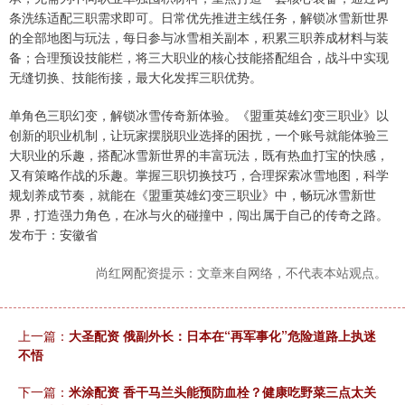
条洗练适配三职需求即可。日常优先推进主线任务，解锁冰雪新世界
的全部地图与玩法，每日参与冰雪相关副本，积累三职养成材料与装
备；合理预设技能栏，将三大职业的核心技能搭配组合，战斗中实现
无缝切换、技能衔接，最大化发挥三职优势。
单角色三职幻变，解锁冰雪传奇新体验。《盟重英雄幻变三职业》以
创新的职业机制，让玩家摆脱职业选择的困扰，一个账号就能体验三
大职业的乐趣，搭配冰雪新世界的丰富玩法，既有热血打宝的快感，
又有策略作战的乐趣。掌握三职切换技巧，合理探索冰雪地图，科学
规划养成节奏，就能在《盟重英雄幻变三职业》中，畅玩冰雪新世
界，打造强力角色，在冰与火的碰撞中，闯出属于自己的传奇之路。
发布于：安徽省
尚红网配资提示：文章来自网络，不代表本站观点。
上一篇：
大圣配资 俄副外长：日本在“再军事化”危险道路上执迷
不悟
下一篇：
米涂配资 香干马兰头能预防血栓？健康吃野菜三点太关