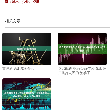
键：焯水、少盐、控量
相关文章
富深所 美股走势分化
泰安配资 粮满仓·好丰光 微山韩
庄搭好人民的“渔篓子”