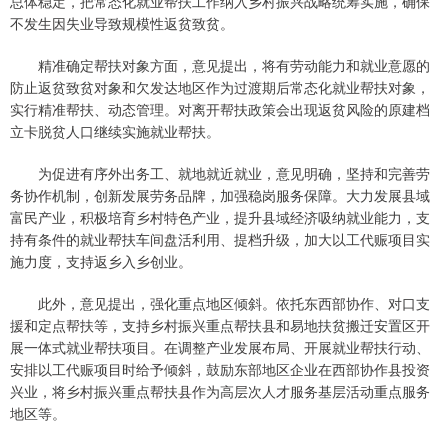
总体稳定，把常态化就业帮扶工作纳入乡村振兴战略统筹实施，确保
不发生因失业导致规模性返贫致贫。
精准确定帮扶对象方面，意见提出，将有劳动能力和就业意愿的
防止返贫致贫对象和欠发达地区作为过渡期后常态化就业帮扶对象，
实行精准帮扶、动态管理。对离开帮扶政策会出现返贫风险的原建档
立卡脱贫人口继续实施就业帮扶。
为促进有序外出务工、就地就近就业，意见明确，坚持和完善劳
务协作机制，创新发展劳务品牌，加强稳岗服务保障。大力发展县域
富民产业，积极培育乡村特色产业，提升县域经济吸纳就业能力，支
持有条件的就业帮扶车间盘活利用、提档升级，加大以工代赈项目实
施力度，支持返乡入乡创业。
此外，意见提出，强化重点地区倾斜。依托东西部协作、对口支
援和定点帮扶等，支持乡村振兴重点帮扶县和易地扶贫搬迁安置区开
展一体式就业帮扶项目。在调整产业发展布局、开展就业帮扶行动、
安排以工代赈项目时给予倾斜，鼓励东部地区企业在西部协作县投资
兴业，将乡村振兴重点帮扶县作为高层次人才服务基层活动重点服务
地区等。