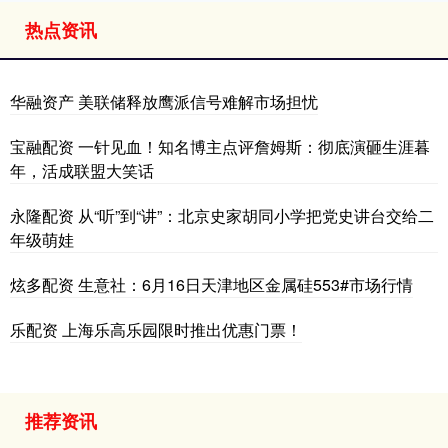
热点资讯
华融资产 美联储释放鹰派信号难解市场担忧
宝融配资 一针见血！知名博主点评詹姆斯：彻底演砸生涯暮
年，活成联盟大笑话
永隆配资 从“听”到“讲”：北京史家胡同小学把党史讲台交给二
年级萌娃
炫多配资 生意社：6月16日天津地区金属硅553#市场行情
乐配资 上海乐高乐园限时推出优惠门票！
推荐资讯