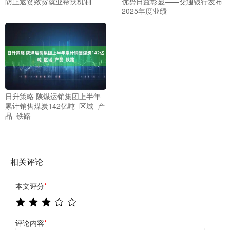
防止返贫致贫就业帮扶机制
优势日益彰显——交通银行发布
2025年度业绩
日升策略 陕煤运销集团上半年
累计销售煤炭142亿吨_区域_产
品_铁路
相关评论
本文评分
*
评论内容
*