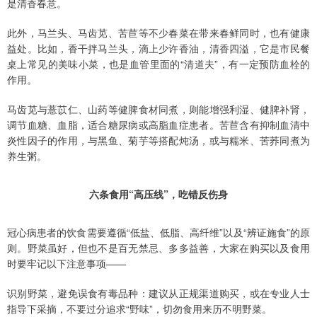
是清香春意。
此外，马兰头、马齿苋、苦苣等不少春菜在带来春鲜同时，也有健康
益处。比如，香干拌马兰头，滴上少许香油，清香四溢，它是市民餐
桌上常见的美味小菜，也是血管里面的“清道夫”，有一定预防血栓的
作用。
马齿苋与薏苡仁、山药等健脾食材同煮，则能增强利湿、健脾补肾，
调节血糖、血脂，适合糖尿病或高脂血症患者。苦苣含有抑制血清中
炎性因子的作用，与黑鱼、菊芋等搭配炖汤，或与糯米、苦荞同煮为
养生粥。
六条食用“高压线”，吃错反伤身
冠心病患者的饮食需要遵循“低盐、低脂、高纤维”以及“辨证施食”的原
则。野菜虽好，但也不是百无禁忌、多多益善，大家在购买以及食用
时要牢记以下注意事项——
识别野菜，避免误食有毒品种：建议从正规渠道购买，或在专业人士
指导下采摘，不要过分追求“野味”，切勿食用来历不明野菜。