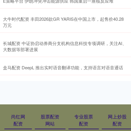
E策略平台 伊朗冲突冲击能源供应 韩国重启一座核反应堆
大牛时代配资 丰田2026款GR YARIS在中国上市，起售价40.28
万元
长城配资 中证协启动券商分支机构信息科技专项调研，关注AI、
大数据等部署进展
盒马配资 DeepL 推出实时语音翻译功能，支持语言对语音通话
尚红网
股票配资
专业股票
网上炒股
配资
网站
配资
配资