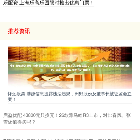
乐配资 上海乐高乐园限时推出优惠门票！
推荐资讯
怀远股票 涉嫌信息披露违法违规，田野股份及董事长被证监会立
案！
启盈优配 43800元只换壳！26款雅马哈R3上市，对比春风、张
雪还值得买吗？