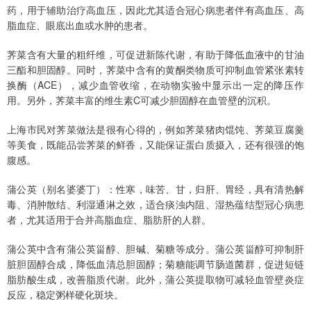
药，用于辅助治疗高血压，因此尤其适合冠心病患者伴有高血压、高
脂血症、眼底出血或水肿的患者。
荠菜含有大量的粗纤维，可促进新陈代谢，有助于降低血液中的甘油
三酯和胆固醇。同时，荠菜中含有的黄酮类物质可抑制血管紧张素转
换酶（ACE），减少血管收缩，在动物实验中显示出一定的降压作
用。另外，荠菜丰富的维生素C可减少胆固醇在血管壁的沉积。
上海市民对荠菜做法是很有心得的，例如荠菜猪肉馄饨、荠菜豆腐羹
等美食，既能品尝荠菜的鲜香，又能保证蛋白质摄入，还有很强的饱
腹感。
蒲公英（别名婆婆丁）：性寒，味苦、甘，归肝、胃经，具有清热解
毒、消肿散结、利湿通淋之效，适合痰浊内阻、湿热蕴结型冠心病患
者，尤其适用于合并高脂血症、脂肪肝的人群。
蒲公英中含有蒲公英甾醇、胆碱、菊糖等成分。蒲公英甾醇可抑制肝
脏胆固醇合成，降低血清总胆固醇；菊糖能调节肠道菌群，促进短链
脂肪酸生成，改善脂质代谢。此外，蒲公英提取物可减轻血管壁炎症
反应，稳定粥样硬化斑块。