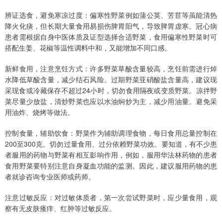
辨证选食，避免寒凉过度：偏寒性野菜例如蒲公英、苦苣等虽能清热
降火化痰，但长期大量食用易损伤脾胃阳气，导致脾胃虚寒。冠心病
患者需根据自身中医体质及证型选择合适野菜，食用偏寒性野菜时可
搭配生姜、花椒等温性调料中和，又能增加不同口感。
新鲜食用，注意烹饪方式：许多野菜草酸含量较高，烹饪前需进行焯
水降低草酸含量，减少结石风险。过期野菜亚硝酸盐含量高，建议现
采现食或冷藏保存不超过24小时，切勿食用隔夜或变质野菜。凉拌野
菜尽量少放盐，清炒野菜也应以水油焖炒为主，减少用油量。避免采
用油炸、烧烤等做法。
控制食量，辅助饮食：野菜作为辅助调理食物，每日食用总量控制在
200至300克。切勿过量食用、过分依赖野菜功效。要知道，有不少患
者服用的药物与野菜有相互影响作用，例如，服用华法林药物的患者
食用野菜要特别注意自身凝血功能的监测。因此，建议服用药物的患
者就诊咨询专业医师或药师。
注意过敏反应：对过敏体质者，第一次尝试野菜时，应少量食用，观
察有无皮肤瘙痒、红肿等过敏反应。