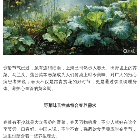
惊蛰节气已过，虽有连绵细雨，上海已悄然步入春天。田野垅上的荠
菜、马兰头、蒲公英等春菜成为人们餐桌上时令美味。对广大的冠心
病患者来说，春天不仅是踏青赏花的好时节，更是通过饮食调理身
体、养护心血管的黄金期。
野菜味苦性凉符合春养需求
春菜有不少就是大众俗称的野菜，春天万物萌发，不少人就好在这个
季节尝一口春鲜。中国人说，不时不食，强调饮食需顺应时令季节，
这里也蕴含着一些养生理念。