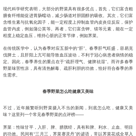
现代科学研究表明，大部分的野菜具有很多优点，首先，它们富含粗
膳食纤维能促进胃肠蠕动，减少肠道对胆固醇的吸收。其次，它们富
含维生素与抗氧化因子，能一定程度上抑制血管内皮炎症反应，保护
血管内皮，例如蒲公英等。再者，它们富含钾、镁等元素，能在一定
程度上稳定血压，维持心脏的正常节律，例如荠菜。
在传统医学中，认为春季对应五脏中的“肝”。春季肝气旺盛，容易克
伐脾土，且肝阳上亢可能导致血压波动，不利于冠心病患者病情的稳
定。因此，春季养生的重点在于“疏肝理气、健脾祛湿”。而许多春季
野菜味苦性凉，具有清热解毒、疏肝利胆的功效，恰好符合春季的养
生需求。
春季野菜怎么吃健康又美味
不过，近年频繁听到野菜摄入不当的新闻，到底怎么吃，健康又美
味？这里列一个常见春季野菜的点评榜——
荠菜：性味甘平，入肝、脾、膀胱经，具有和脾、利水、止血、明目
的功效。民间有“三月三，荠菜赛灵丹”的谚语，常以荠菜花或全草入