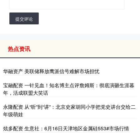
提交评论
热点资讯
华融资产 美联储释放鹰派信号难解市场担忧
宝融配资 一针见血！知名博主点评詹姆斯：彻底演砸生涯暮
年，活成联盟大笑话
永隆配资 从“听”到“讲”：北京史家胡同小学把党史讲台交给二
年级萌娃
炫多配资 生意社：6月16日天津地区金属硅553#市场行情