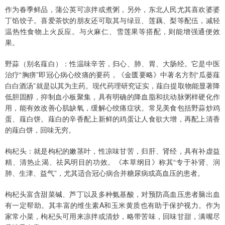
作为春季鲜品，蒲公英可凉拌或煮粥，另外，东北人民尤其喜欢婆婆
丁馅饺子。喜爱茶饮的朋友还可取其与绿豆、莲藕、梨等配伍，减轻
温热性食物上火反应。与火麻仁、雪莲果等搭配，则能增强通便效
果。
野蒜（别名薤白）：性温味辛苦，归心、肺、胃、大肠经。它是中医
治疗“胸痹”即冠心病心绞痛的要药，《金匮要略》中著名方剂“瓜蒌薤
白白酒汤”就是以其为主药。现代药理研究证实，薤白提取物能显著降
低胆固醇，抑制血小板聚集，具有明确的降血脂和抗动脉粥样硬化作
用，能有效改善心肌缺氧，缓解心绞痛症状。常见美食包括野蒜炒鸡
蛋、薤白饼。薤白的辛香配上新鲜的鸡蛋让人食欲大增，再配上清香
的薤白饼，回味无穷。
枸杞头：就是枸杞的嫩茎叶，性凉味甘苦，归肝、肾经，具有补虚益
精、清热止渴、祛风明目的功效。《本草纲目》称其“专于补肾、润
肺、生津、益气”，尤其适合冠心病合并糖尿病或高血压的患者。
枸杞头富含甜菜碱、芦丁以及多种氨基酸，对预防高血压患者脑出血
有一定帮助。其丰富的维生素A和玉米黄质也有助于保护视力。作为
家常小菜，枸杞头可用来凉拌或清炒，略带苦味，回味甘甜，满嘴尽