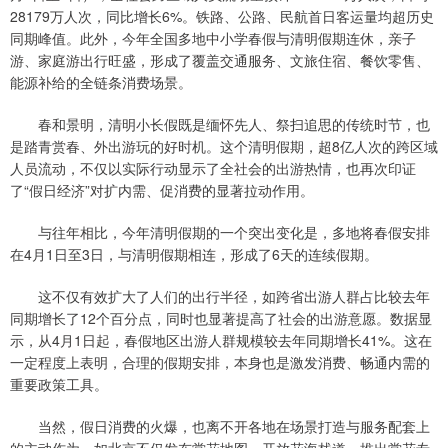
28179万人次，同比增长6%。铁路、公路、民航首日客运量均超历史
同期峰值。此外，今年全国多地中小学春假与清明假期连休，亲子
游、家庭游出行旺盛，形成了覆盖交通服务、文旅住宿、餐饮零售、
能源补给的全链条消费场景。
春和景明，清明小长假既是缅怀先人、祭扫追思的传统时节，也
是踏青赏春、外出游玩的好时机。这个清明假期，超8亿人次的跨区域
人员流动，不仅以实际行动显示了全社会的出游热情，也再次印证
了“假日经济”对扩内需、促消费的显著拉动作用。
与往年相比，今年清明假期的一个突出变化是，多地将春假安排
在4月1日至3日，与清明假期相连，形成了6天的连续假期。
这不仅有效扩大了人们的出行半径，如跨省出游人群占比较去年
同期增长了12个百分点，同时也显著提高了社会的出游意愿。数据显
示，从4月1日起，春假地区出游人群规模较去年同期增长41%。这在
一定程度上表明，合理的假期安排，本身也是激发消费、畅通内需的
重要政策工具。
当然，假日消费的火爆，也离不开各地在场景打造与服务配套上
的主动作为。如北京不仅发布赏花地图，开放花海栈道，推出赏花专