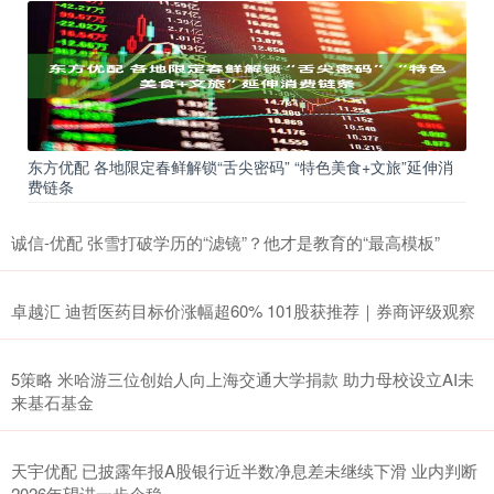
东方优配 各地限定春鲜解锁“舌尖密码” “特色美食+文旅”延伸消
费链条
诚信-优配 张雪打破学历的“滤镜”？他才是教育的“最高模板”
卓越汇 迪哲医药目标价涨幅超60% 101股获推荐｜券商评级观察
5策略 米哈游三位创始人向上海交通大学捐款 助力母校设立AI未
来基石基金
天宇优配 已披露年报A股银行近半数净息差未继续下滑 业内判断
2026年望进一步企稳