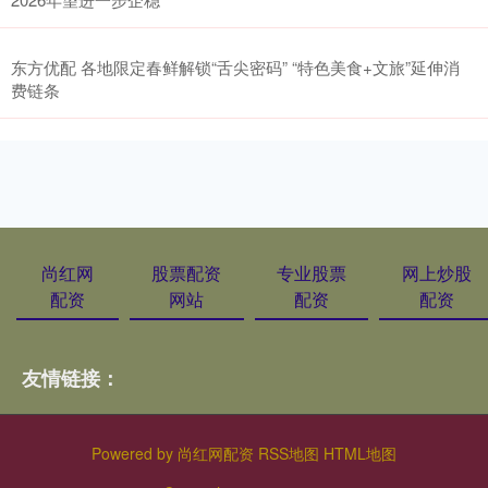
东方优配 各地限定春鲜解锁“舌尖密码” “特色美食+文旅”延伸消
费链条
尚红网
股票配资
专业股票
网上炒股
配资
网站
配资
配资
友情链接：
Powered by
尚红网配资
RSS地图
HTML地图