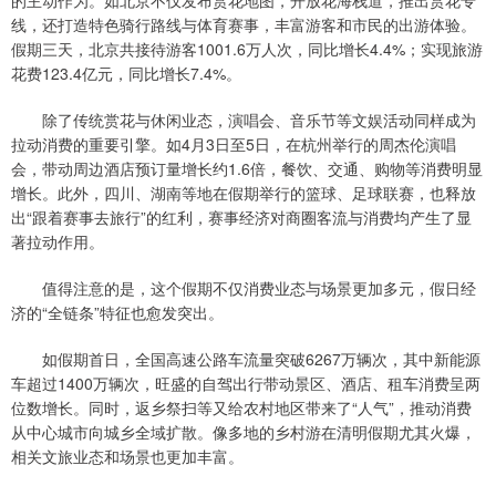
线，还打造特色骑行路线与体育赛事，丰富游客和市民的出游体验。
假期三天，北京共接待游客1001.6万人次，同比增长4.4%；实现旅游
花费123.4亿元，同比增长7.4%。
除了传统赏花与休闲业态，演唱会、音乐节等文娱活动同样成为
拉动消费的重要引擎。如4月3日至5日，在杭州举行的周杰伦演唱
会，带动周边酒店预订量增长约1.6倍，餐饮、交通、购物等消费明显
增长。此外，四川、湖南等地在假期举行的篮球、足球联赛，也释放
出“跟着赛事去旅行”的红利，赛事经济对商圈客流与消费均产生了显
著拉动作用。
值得注意的是，这个假期不仅消费业态与场景更加多元，假日经
济的“全链条”特征也愈发突出。
如假期首日，全国高速公路车流量突破6267万辆次，其中新能源
车超过1400万辆次，旺盛的自驾出行带动景区、酒店、租车消费呈两
位数增长。同时，返乡祭扫等又给农村地区带来了“人气”，推动消费
从中心城市向城乡全域扩散。像多地的乡村游在清明假期尤其火爆，
相关文旅业态和场景也更加丰富。