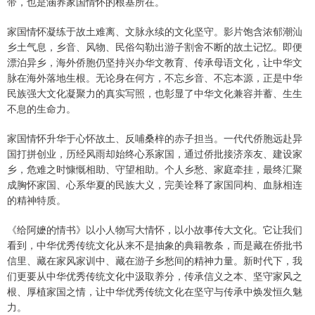
带，也是涵养家国情怀的根基所在。
家国情怀凝练于故土难离、文脉永续的文化坚守。影片饱含浓郁潮汕
乡土气息，乡音、风物、民俗勾勒出游子割舍不断的故土记忆。即便
漂泊异乡，海外侨胞仍坚持兴办华文教育、传承母语文化，让中华文
脉在海外落地生根。无论身在何方，不忘乡音、不忘本源，正是中华
民族强大文化凝聚力的真实写照，也彰显了中华文化兼容并蓄、生生
不息的生命力。
家国情怀升华于心怀故土、反哺桑梓的赤子担当。一代代侨胞远赴异
国打拼创业，历经风雨却始终心系家国，通过侨批接济亲友、建设家
乡，危难之时慷慨相助、守望相助。个人乡愁、家庭牵挂，最终汇聚
成胸怀家国、心系华夏的民族大义，完美诠释了家国同构、血脉相连
的精神特质。
《给阿嬷的情书》以小人物写大情怀，以小故事传大文化。它让我们
看到，中华优秀传统文化从来不是抽象的典籍教条，而是藏在侨批书
信里、藏在家风家训中、藏在游子乡愁间的精神力量。新时代下，我
们更要从中华优秀传统文化中汲取养分，传承信义之本、坚守家风之
根、厚植家国之情，让中华优秀传统文化在坚守与传承中焕发恒久魅
力。