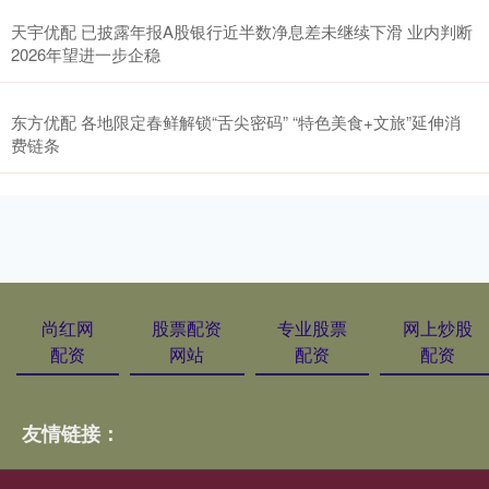
天宇优配 已披露年报A股银行近半数净息差未继续下滑 业内判断
2026年望进一步企稳
东方优配 各地限定春鲜解锁“舌尖密码” “特色美食+文旅”延伸消
费链条
尚红网
股票配资
专业股票
网上炒股
配资
网站
配资
配资
友情链接：