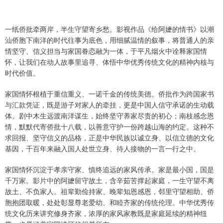
一纸侨批牵两岸，半生守望寄乡愁。影视作品《给阿嬷的情书》以潮
汕侨胞下南洋的时代往事为底色，用细腻温情的叙事，将普通人的亲
情坚守、信义担当与家国眷恋融为一体，于平凡烟火中诠释家国情
怀，让我们在动人故事里追寻、体悟中华优秀传统文化的精神内核与
时代价值。
家国情怀根植于重信重义、一诺千金的传统美德。侨批作为跨国家书
与汇款凭证，既是游子对家人的牵挂，更是中国人信守承诺的生动载
体。剧中木生远渡南洋谋生，始终坚守养家尽责的初心；南枝感念恩
情，默默代寄侨批十八载，以善意守护一份跨越山海的约定。这种不
求回报、坚守信义的品格，正是中华民族以诚立身、以信立德的文化
基因，千百年来融入国人处世立身、待人接物的一言一行之中。
家国情怀沉淀于孝亲守家、慎终追远的家风传承。家是最小国，国是
千万家。影片中的阿嬷留守故土，含辛茹苦撑起家庭，一生守望不离
故土、不负家人。祖辈勤俭持家、晚辈知恩感恩，邻里守望相助、侨
胞抱团取暖，处处彰显尊老爱幼、和睦齐家的传统伦理。中华优秀传
统文化历来讲究修身齐家，浓厚的家风家教既是家庭延续的精神纽