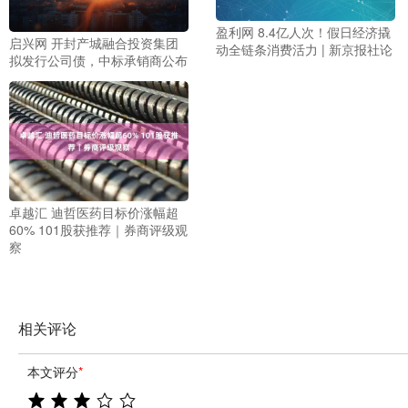
盈利网 8.4亿人次！假日经济撬
启兴网 开封产城融合投资集团
动全链条消费活力 | 新京报社论
拟发行公司债，中标承销商公布
卓越汇 迪哲医药目标价涨幅超
60% 101股获推荐｜券商评级观
察
相关评论
本文评分
*