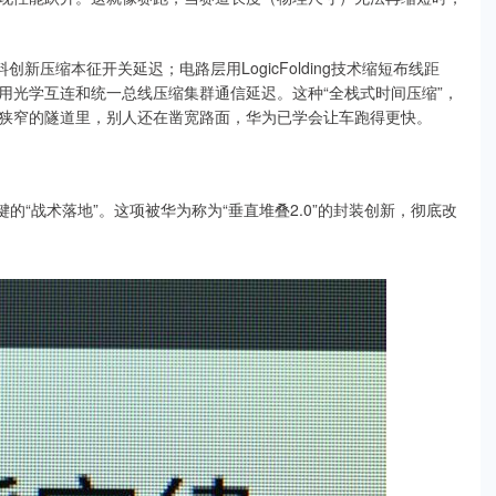
新压缩本征开关延迟；电路层用LogicFolding技术缩短布线距
用光学互连和统一总线压缩集群通信延迟。这种“全栈式时间压缩”，
在狭窄的隧道里，别人还在凿宽路面，华为已学会让车跑得更快。
关键的“战术落地”。这项被华为称为“垂直堆叠2.0”的封装创新，彻底改