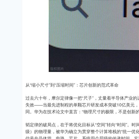
从“缩小尺寸”到“压缩时间”：芯片创新的范式革命
过去六十年，摩尔定律像一把“尺子”，丈量着半导体产业的进
失效——当最先进制程的单颗芯片研发成本突破10亿美元，
同。华为在技术论文中直言：“物理尺寸的极限，不是创新的
韬定律的破局点，在于将优化目标从“空间”转向“时间”。
级）的物理量，被华为确立为贯穿整个计算堆栈的“统一优化
信号在晶体管、电路、芯片、系统四个层级的传递时间，实