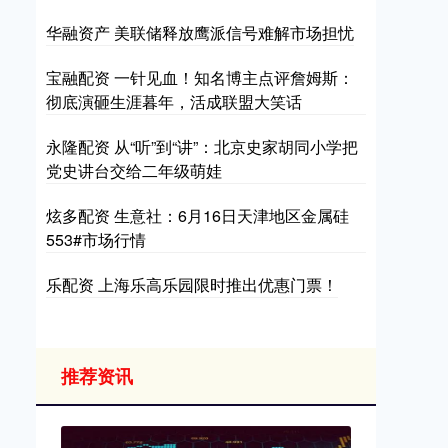
华融资产 美联储释放鹰派信号难解市场担忧
宝融配资 一针见血！知名博主点评詹姆斯：
彻底演砸生涯暮年，活成联盟大笑话
永隆配资 从“听”到“讲”：北京史家胡同小学把
党史讲台交给二年级萌娃
炫多配资 生意社：6月16日天津地区金属硅
553#市场行情
乐配资 上海乐高乐园限时推出优惠门票！
推荐资讯