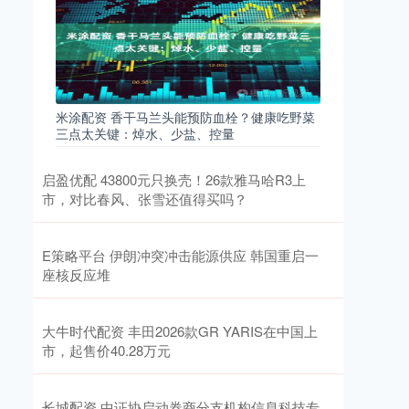
米涂配资 香干马兰头能预防血栓？健康吃野菜
三点太关键：焯水、少盐、控量
启盈优配 43800元只换壳！26款雅马哈R3上
市，对比春风、张雪还值得买吗？
E策略平台 伊朗冲突冲击能源供应 韩国重启一
座核反应堆
大牛时代配资 丰田2026款GR YARIS在中国上
市，起售价40.28万元
长城配资 中证协启动券商分支机构信息科技专