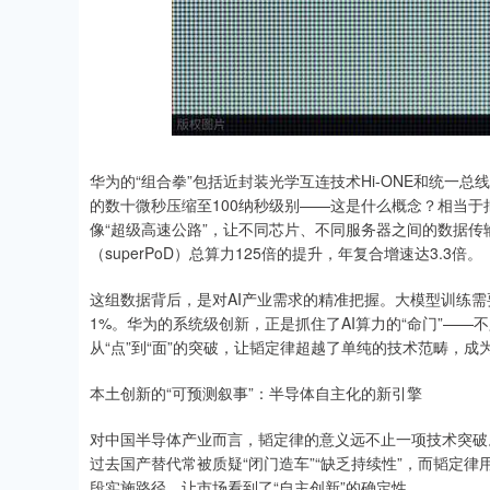
华为的“组合拳”包括近封装光学互连技术Hi-ONE和统一总线网
的数十微秒压缩至100纳秒级别——这是什么概念？相当于把北京
像“超级高速公路”，让不同芯片、不同服务器之间的数据传输
（superPoD）总算力125倍的提升，年复合增速达3.3倍。
这组数据背后，是对AI产业需求的精准把握。大模型训练需
1%。华为的系统级创新，正是抓住了AI算力的“命门”——
从“点”到“面”的突破，让韬定律超越了单纯的技术范畴，成为
本土创新的“可预测叙事”：半导体自主化的新引擎
对中国半导体产业而言，韬定律的意义远不止一项技术突破
过去国产替代常被质疑“闭门造车”“缺乏持续性”，而韬定律用
段实施路径，让市场看到了“自主创新”的确定性。