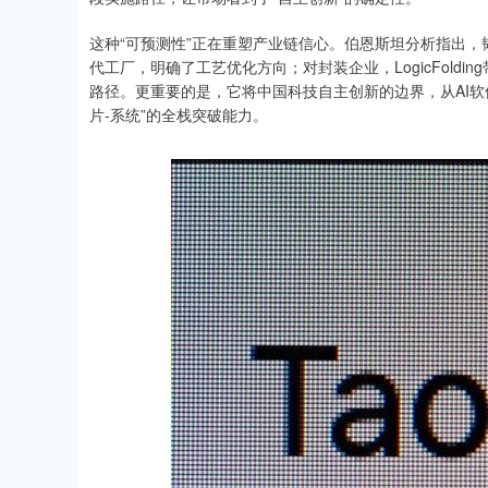
这种“可预测性”正在重塑产业链信心。伯恩斯坦分析指出，
代工厂，明确了工艺优化方向；对封装企业，LogicFold
路径。更重要的是，它将中国科技自主创新的边界，从AI软件
片-系统”的全栈突破能力。