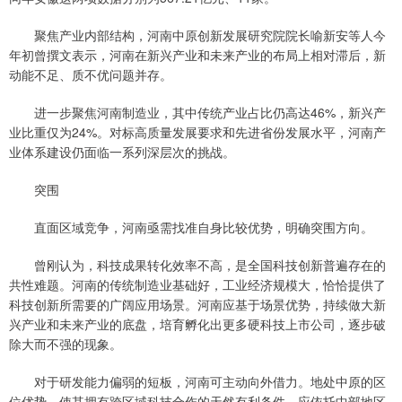
聚焦产业内部结构，河南中原创新发展研究院院长喻新安等人今
年初曾撰文表示，河南在新兴产业和未来产业的布局上相对滞后，新
动能不足、质不优问题并存。
进一步聚焦河南制造业，其中传统产业占比仍高达46%，新兴产
业比重仅为24%。对标高质量发展要求和先进省份发展水平，河南产
业体系建设仍面临一系列深层次的挑战。
突围
直面区域竞争，河南亟需找准自身比较优势，明确突围方向。
曾刚认为，科技成果转化效率不高，是全国科技创新普遍存在的
共性难题。河南的传统制造业基础好，工业经济规模大，恰恰提供了
科技创新所需要的广阔应用场景。河南应基于场景优势，持续做大新
兴产业和未来产业的底盘，培育孵化出更多硬科技上市公司，逐步破
除大而不强的现象。
对于研发能力偏弱的短板，河南可主动向外借力。地处中原的区
位优势，使其拥有跨区域科技合作的天然有利条件。应依托中部地区