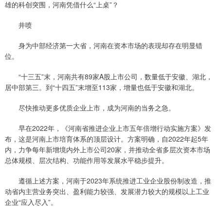
雄的科创突围，河南凭借什么“上桌”？
井喷
身为中部经济第一大省，河南在资本市场的表现却存在明显错
位。
“十三五”末，河南共有89家A股上市公司，数量低于安徽、湖北，
居中部第三。到“十四五”末增至113家，增量也低于安徽和湖北。
尽快推动更多优质企业上市，成为河南的当务之急。
早在2022年，《河南省推进企业上市五年倍增行动实施方案》发
布，这是河南上市培育体系的顶层设计。方案明确，自2022年起5年
内，力争每年新增境内外上市公司20家，并推动全省多层次资本市场
总体规模、层次结构、功能作用等发展水平稳步提升。
遵循上述方案，河南于2023年系统推进工业企业股份制改造，推
动省内主营业务突出、盈利能力较强、发展潜力较大的规模以上工业
企业“应入尽入”。