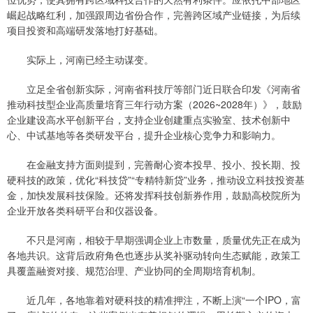
崛起战略红利，加强跟周边省份合作，完善跨区域产业链接，为后续
项目投资和高端研发落地打好基础。
实际上，河南已经主动谋变。
立足全省创新实际，河南省科技厅等部门近日联合印发《河南省
推动科技型企业高质量培育三年行动方案（2026~2028年）》，鼓励
企业建设高水平创新平台，支持企业创建重点实验室、技术创新中
心、中试基地等各类研发平台，提升企业核心竞争力和影响力。
在金融支持方面则提到，完善耐心资本投早、投小、投长期、投
硬科技的政策，优化“科技贷”“专精特新贷”业务，推动设立科技投资基
金，加快发展科技保险。还将发挥科技创新券作用，鼓励高校院所为
企业开放各类科研平台和仪器设备。
不只是河南，相较于早期强调企业上市数量，质量优先正在成为
各地共识。这背后政府角色也逐步从奖补驱动转向生态赋能，政策工
具覆盖融资对接、规范治理、产业协同的全周期培育机制。
近几年，各地靠着对硬科技的精准押注，不断上演“一个IPO，富