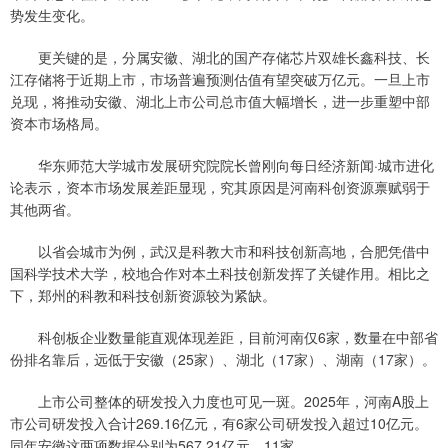
势发生变化。
更关键的是，分属安徽、湖北的国产存储芯片双雄长鑫科技、长
江存储将于近期上市，市场普遍预测估值有望突破万亿元。一旦上市
兑现，将推动安徽、湖北上市公司总市值大幅增长，进一步重塑中部
资本市场格局。
华东师范大学城市发展研究院院长曾刚向每日经济新闻·城市进化
论表示，资本市场发展差距显现，究其原因是河南科创资源禀赋弱于
其他两省。
以省会城市为例，武汉是科教大市和科技创新高地，合肥凭借中
国科学技术大学，校地合作对本土科技创新发挥了关键作用。相比之
下，郑州的科教和科技创新资源较为紧缺。
科创板企业数量能直观体现差距，目前河南仅6家，数量在中部省
份排名靠后，远低于安徽（25家）、湖北（17家）、湖南（17家）。
上市公司整体的研发投入力度也可见一斑。2025年，河南A股上
市公司研发投入合计269.16亿元，有6家公司研发投入超过10亿元。
同年安徽这两项数据分别为567.21亿元、11家。