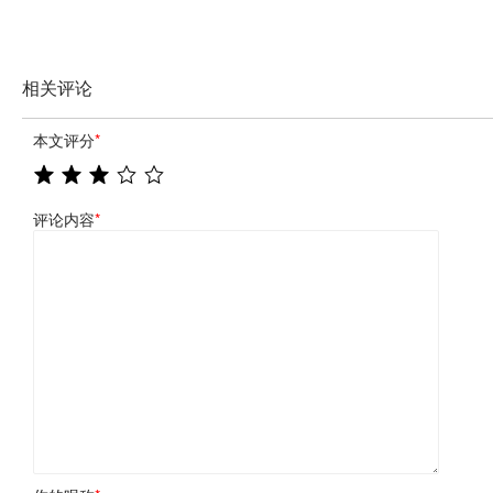
相关评论
本文评分
*
评论内容
*