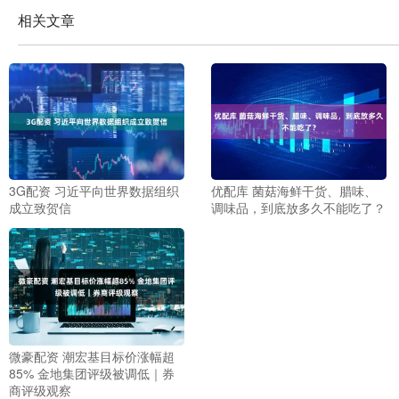
相关文章
3G配资 习近平向世界数据组织
优配库 菌菇海鲜干货、腊味、
成立致贺信
调味品，到底放多久不能吃了？
微豪配资 潮宏基目标价涨幅超
85% 金地集团评级被调低｜券
商评级观察