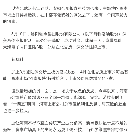
以湖北武汉长江存储、安徽合肥长鑫科技为代表，中部地区资本
市场近日异常活跃。在中部存储双雄的高光之下，还有一个闷声发力
的河南。
5月19日，洛阳轴承集团股份有限公司（以下简称洛轴股份）深
交所创业板IPO（首次公开募股）成功过会。此前一天，嘉晨智能、
天海电子同日登陆A股，分别在北交所、深交所挂牌上市。
新华社
加上3月登陆深交所主板的盛龙股份、4月在北交所上市的海昌智
能，资本市场“河南板块”持续扩容，上市公司总数增至117家。
但数量增加的另一面，是一场关于成色的反思。今年以来，河南
上市公司总市值增速不及全国平均值，也远低于湖北。若拉长时间
看，“十四五”期间，河南上市公司总市值被湖北反超，与安徽的差距
也进一步拉大。
这让河南不得不直面传统产业占比偏高、新兴板块显示度不足的
短板。资本市场真正的主角永远属于硬科技。当外界聚焦中部存储双